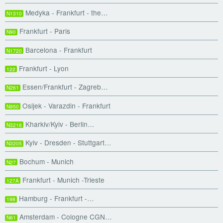
Medyka - Frankfurt - the…
N1310
Frankfurt - Paris
N90
Barcelona - Frankfurt
N1720
Frankfurt - Lyon
122
Essen/Frankfurt - Zagreb…
N261
Osijek - Varazdin - Frankfurt
N950
Kharkiv/Kyiv - Berlin…
N3216
Kyiv - Dresden - Stuttgart…
N3205
Bochum - Munich
N27
Frankfurt - Munich -Trieste
127A
Hamburg - Frankfurt -…
198
Amsterdam - Cologne CGN…
N61