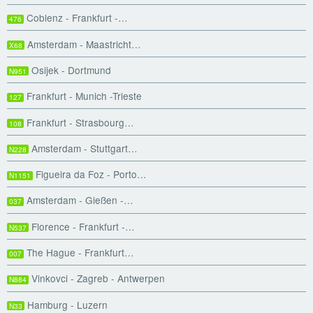
Coblenz - Frankfurt -…
476
Amsterdam - Maastricht…
X68
Osijek - Dortmund
N951
Frankfurt - Munich -Trieste
127
Frankfurt - Strasbourg…
108
Amsterdam - Stuttgart…
N228
Figueira da Foz - Porto…
N1151
Amsterdam - Gießen -…
037
Florence - Frankfurt -…
N537
The Hague - Frankfurt…
007
Vinkovci - Zagreb - Antwerpen
N884
Hamburg - Luzern
N33