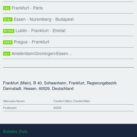
Frankfurt - Paris
090
Essen - Nuremberg - Budapest
N161
Lublin - Frankfurt - Etretat
N1306
Prague - Frankfurt
068A
Amsterdam/Groningen/Essen…
027
Frankfurt (Main), B 40, Schwanheim, Frankfurt, Regierungsbezirk
Darmstadt, Hessen, 60529, Deutschland
Alternative Namen
Frankfurt (Main), Frankfurt/Main
Postleitzahl
60529
Beliebte Ziele