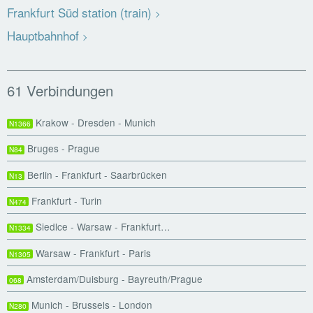
Frankfurt Süd station (train)
Hauptbahnhof
61 Verbindungen
Krakow - Dresden - Munich
N1366
Bruges - Prague
N84
Berlin - Frankfurt - Saarbrücken
N13
Frankfurt - Turin
N474
Siedlce - Warsaw - Frankfurt…
N1334
Warsaw - Frankfurt - Paris
N1305
Amsterdam/Duisburg - Bayreuth/Prague
068
Munich - Brussels - London
N280