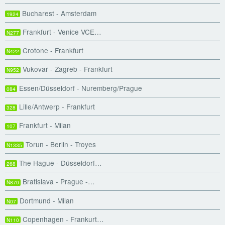
Bucharest - Amsterdam
1924
Frankfurt - Venice VCE…
N277
Crotone - Frankfurt
N422
Vukovar - Zagreb - Frankfurt
N952
Essen/Düsseldorf - Nuremberg/Prague
084
Lille/Antwerp - Frankfurt
328
Frankfurt - Milan
107
Torun - Berlin - Troyes
N1335
The Hague - Düsseldorf…
268
Bratislava - Prague -…
N870
Dortmund - Milan
N07
Copenhagen - Frankurt…
N110