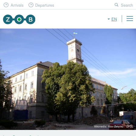
Arrivals
Departures
Search
EN
Wikimedia: Alex Zelenko / GFDL