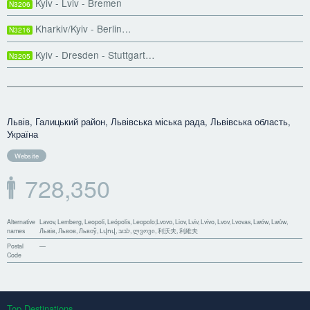
Kyiv - Lviv - Bremen
N3206
Kharkiv/Kyiv - Berlin…
N3216
Kyiv - Dresden - Stuttgart…
N3205
Львів, Галицький район, Львівська міська рада, Львівська область,
Україна
Website
728,350
Alternative
Lavov, Lemberg, Leopoli, Leópolis, Leopolo;Lvovo, Liov, Lviv, Lvivo, Lvov, Lvovas, Lwów, Lwůw,
names
Львів, Львов, Львоў, Լվով, לבוב, ლვოვი, 利沃夫, 利維夫
Postal
—
Code
Top Destinations