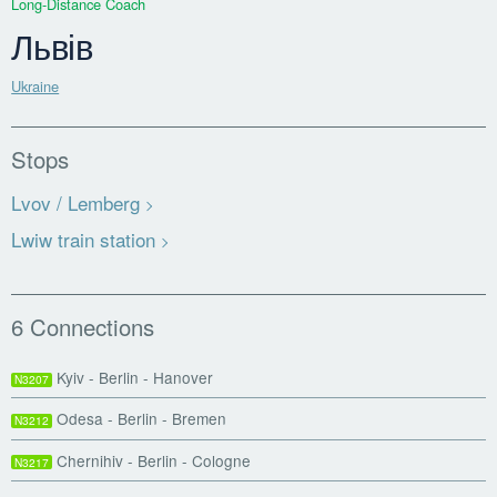
Long-Distance Coach
Львів
Ukraine
Stops
Lvov / Lemberg
Lwiw train station
6 Connections
Kyiv - Berlin - Hanover
N3207
Odesa - Berlin - Bremen
N3212
Chernihiv - Berlin - Cologne
N3217